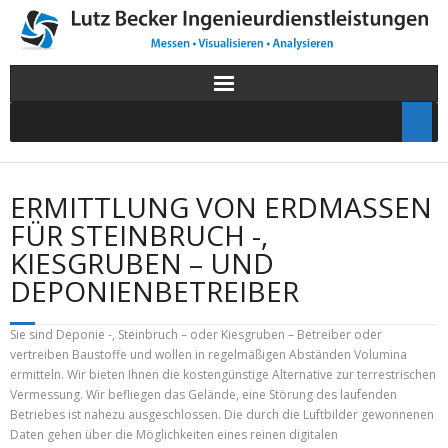
ERMITTLUNG VON ERDMASSEN
FÜR STEINBRUCH -,
KIESGRUBEN – UND
DEPONIENBETREIBER
Sie sind Deponie -, Steinbruch – oder Kiesgruben – Betreiber oder
vertreiben Baustoffe und wollen in regelmäßigen Abständen Volumina
ermitteln. Wir bieten Ihnen die kostengünstige Alternative zur terrestrischen
Vermessung. Wir befliegen das Gelände, eine Störung des laufenden
Betriebes ist nahezu ausgeschlossen. Die durch die Luftbilder gewonnenen
Daten gehen über die Möglichkeiten eines reinen digitalen