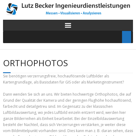
ORTHOPHOTOS
Sie benötigen verzerrungsfreie, hochauflösende Luftbilder als
Kartengrundlage, als Basisdaten für GIS oder als Marketinginstrument?
Dann wenden Sie sich an uns. Wir bieten hochwertige Orthophotos, die auf
Grund der Qualität der Kamera und der geringen Flughöhe hochauflösend,
farbecht und detailgetreu sind. Im Gegensatz zu der klassischen
Luftbildauswertung, wo jedes Luftbild einzeln entzerrt wird, werden hier
ganze Bilderreihen als Einheit bearbeitet. Bei der Einzelbildauswertung
besteht der Nachteil, dass sich Verzerrungen verstärken, je weiter diese
vom Bildmittelpunkt vorhanden sind. Dies kann man z. B. daran sehen, dass